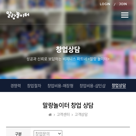
LOGIN
JOIN
Toggle
naviga
창업상담
성공과 신뢰로 보답하는 비지니스 파트너 <말랑 놀이터>
창업상담
경쟁력
창업절차
창업비용-매장형
창업비용-샵인샵
말랑놀이터 창업 상담
고객센터
고객상담
구분