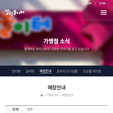
LOGIN
JOIN
Toggle
naviga
가맹점 소식
함께하는 파트너와의 다양한 이야기를 담고 있습니다
매장안내
인터뷰
갤러리
금주의 인기상품
신상품 게시판
매장안내
커뮤니티
매장안내
지역
제주