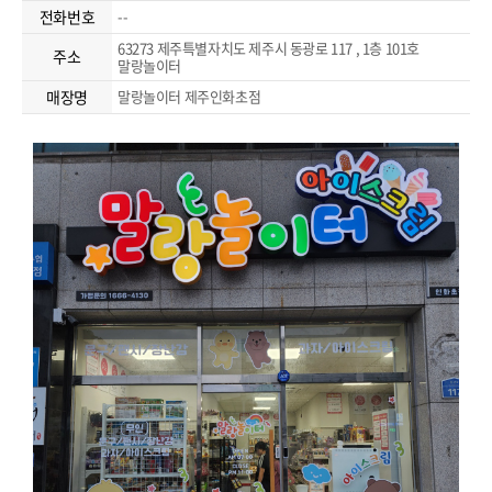
전화번호
--
63273 제주특별자치도 제주시 동광로 117 , 1층 101호
주소
말랑놀이터
매장명
말랑놀이터 제주인화초점