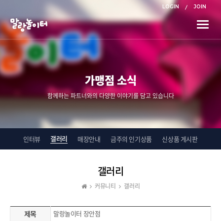
LOGIN
JOIN
Toggle
naviga
가맹점 소식
함께하는 파트너와의 다양한 이야기를 담고 있습니다
갤러리
인터뷰
매장안내
금주의 인기상품
신상품 게시판
갤러리
커뮤니티
갤러리
제목
말랑놀이터 장안점